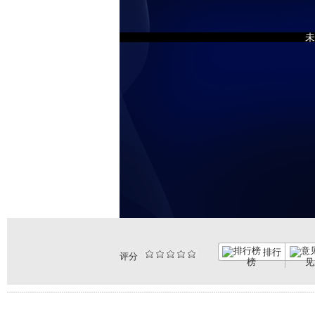
未
排行
评分
榜
见