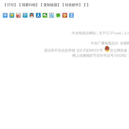
【
打印
】【
我要纠错
】【
复制链接
】【
转发邮件
】【
】
中央电视台网站
|
关于CCTV.com
|
人
中央广播电视总台 央视
违法和不良信息举报
京ICP证060535号
京公网安备 11
网上传播视听节目许可证号 0102002