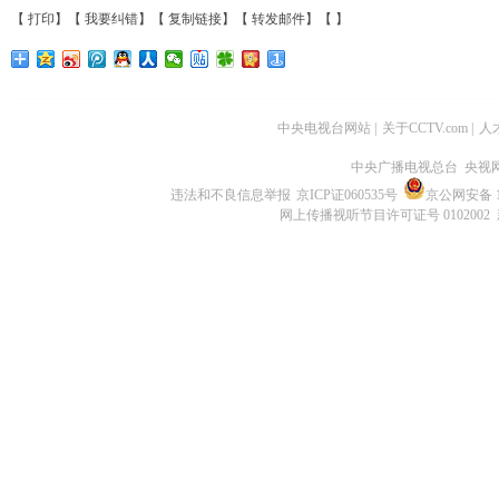
【
打印
】【
我要纠错
】【
复制链接
】【
转发邮件
】【
】
中央电视台网站
|
关于CCTV.com
|
人
中央广播电视总台 央视
违法和不良信息举报
京ICP证060535号
京公网安备 11
网上传播视听节目许可证号 0102002