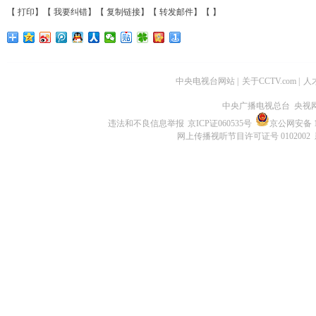
【
打印
】【
我要纠错
】【
复制链接
】【
转发邮件
】【
】
中央电视台网站
|
关于CCTV.com
|
人
中央广播电视总台 央视
违法和不良信息举报
京ICP证060535号
京公网安备 11
网上传播视听节目许可证号 0102002