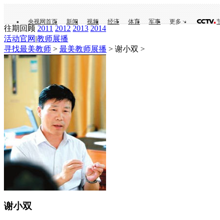
央视网首页
新闻
视频
经济
体育
军事
更多
往期回顾
2011
2012
2013
2014
活动官网
|
教师展播
寻找最美教师
>
最美教师展播
> 谢小双 >
谢小双